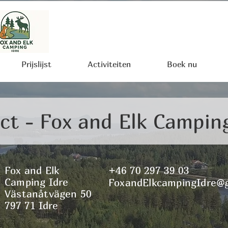
Prijslijst
Activiteiten
Boek nu
ct - Fox and Elk Campin
Fox and Elk
+46 70 297 39 03
Camping Idre
FoxandElkcampingIdre@
Västanåtvägen 50
797 71 Idre