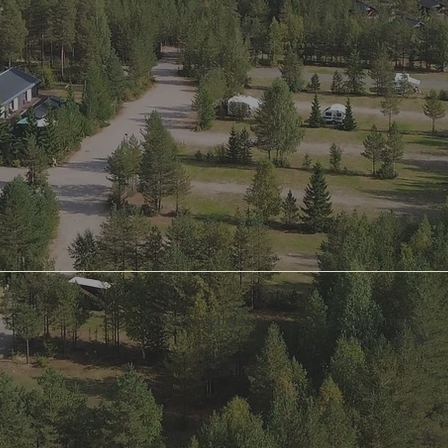
Privacybeleid
Algemene
voorwaarde
n