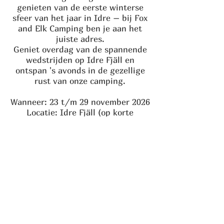
genieten van de eerste winterse
sfeer van het jaar in Idre – bij Fox
and Elk Camping ben je aan het
juiste adres.
Geniet overdag van de spannende
wedstrijden op Idre Fjäll en
ontspan 's avonds in de gezellige
rust van onze camping.
Wanneer: 23 t/m 29 november 2026
Locatie: Idre Fjäll (op korte
rijafstand van onze camping)
De vraag naar dit evenement is
traditioneel hoog. Daarom is het
verstandig om je kampeerplek of
hut voor de Biathlonweek in
november zo snel mogelijk te
reserveren!
Boek nu