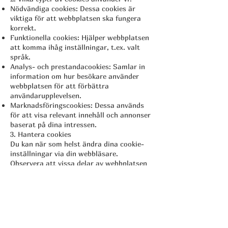
Nödvändiga cookies: Dessa cookies är
viktiga för att webbplatsen ska fungera
korrekt.
Funktionella cookies: Hjälper webbplatsen
att komma ihåg inställningar, t.ex. valt
språk.
Analys- och prestandacookies: Samlar in
information om hur besökare använder
webbplatsen för att förbättra
användarupplevelsen.
Marknadsföringscookies: Dessa används
för att visa relevant innehåll och annonser
baserat på dina intressen.
3. Hantera cookies
Du kan när som helst ändra dina cookie-
inställningar via din webbläsare.
Observera att vissa delar av webbplatsen
kanske inte fungerar korrekt om cookies
blockeras eller raderas.
4. Ytterligare information
Om du vill veta mer om hur vi använder
cookies och hur du kan hantera dem,
vänligen besök Wix cookiepolicy.